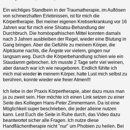
Ein wichtiges Standbein in der Traumatherapie, im Auflösen
von schmerzhaften Erlebnissen, ist für mich die
Körpertherapie. Bei meiner eigenen Krebserkrankung vor 16
Jahren war für mich eine Shiatsu-Behandlung der
Durchbruch. Die homöopathischen Mittel konnten damals
nach 3 Jahren ausbleiben der Regel, wieder eine Blutung in
Gang bringen. Aber die Gefühle zu meinem Körper, die
Alpträume nachts, die Ängste vor vielem, gingen nur
langsam weg. Durch die Körperbehandlung schien wie ein
Staudamm gebrochen. Ich musste 2 Tage sehr viel weinen,
aber danach war ich wie neugeboren. Endlich fühlte ich
mich mal wieder
in
meinem Körper, hatte Lust mich selbst zu
berühren, konnte wieder wie freier Atmen!!!
Ich liebe in der Praxis Körpertherapie, aber dazu muss man
ja zu zweit sein. Hier möchte ich einen Link setzen zu einer
Seite des Kollegen Hans-Peter Zimmermann. Da ist eine
Möglichkeit super beschrieben, die jeder alleine nutzen
kann. Lest Euch die Seite in Ruhe durch, das Video dazu
beantwortet sicher alle Fragen. Ich nutze diese
Handflächentherapie nicht "nur" um Phobien zu heilen. Bei