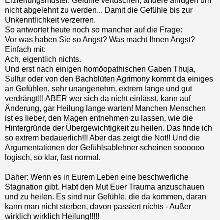
Erziehungsmuster. Gefühle vertuschen, andere anlügen um
nicht abgelehnt zu werden... Damit die Gefühle bis zur
Unkenntlichkeit verzerren.
So antwortet heute noch so mancher auf die Frage:
Vor was haben Sie so Angst? Was macht Ihnen Angst?
Einfach mit:
Ach, eigentlich nichts.
Und erst nach einigen homöopathischen Gaben Thuja,
Sulfur oder von den Bachblüten Agrimony kommt da einiges
an Gefühlen, sehr unangenehm, extrem lange und gut
verdrängt!!! ABER wer sich da nicht einlässt, kann auf
Änderung, gar Heilung lange warten! Manchen Menschen
ist es lieber, den Magen entnehmen zu lassen, wie die
Hintergründe der Übergewichtigkeit zu heilen. Das finde ich
so extrem bedauerlich!!! Aber das zeigt die Not!! Und die
Argumentationen der Gefühlsablehner scheinen soooooo
logisch, so klar, fast normal.
Daher: Wenn es in Eurem Leben eine beschwerliche
Stagnation gibt. Habt den Mut Euer Trauma anzuschauen
und zu heilen. Es sind nur Gefühle, die da kommen, daran
kann man nicht sterben, davon passiert nichts - Außer
wirklich wirklich Heilung!!!!!