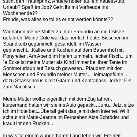
sucht den Traumprinz. Andere hoffen auf ein neues Auto.
Urlaub? Spaß im Job? Geht Ihr mit Vorfreude ins
Wochenende??
Freude, was alles so tolles erlebt werden könnte??
Wir haben meine Mutter zu ihrer Freundin an die Ostsee
gefahren. Meine Güte war das herrlich heute. Bisschen im
Strandkorb gegammelt, gesandelt, im Wasser
geplanscht....Kaffee und Kuchen auf dem Bauernhof mit
Ponyreiten. Am Abend im Hafen tummeln, lecker Fisch... um
´e Ecke ist meine Mutter als Kind immer bei ihrer Tante im
Sommerurlaub auf Besuch gewesen...Plaudern mit den
Menschen und Freundin meiner Mutter... Heimatgefühle...
dazu Strassenmusik mit Gitarre und Kontrabass...lecker Eis
zum Nachtisch...
Meine Mutter wollte eigentlich mit dem Zug fahren,
kurzerhand hatten wir sie ins Auto gepackt.. Juhu.. Jetzt sitze
ich im Hotelbett...Überall geht das ja mit dem Internet. Willi
schaut mit Marie-Jeanne im Fernsehen Atze Schröder und
krault ihr den Rücken...
In was für einem wunderbaren Land leben wir. Freiheit,