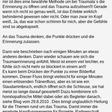
mir ist dies eine bewährte Methode um bei Traumata´s die
Erinnerung zu öffnen und das Trauma aufzulösen!!! Gerade
wenn ich nicht so genau weiß, ist das Erlebte wirklich
behindernd gewesen oder nicht. Oder man zwar im Kopf
weiß, Ja, das war schon schlimm für mich, aber die Gefühle
sind so abgekapselt.
An das Trauma denken, die Punkte drücken und die
Erinnerung zulassen.
Dann wie beschrieben nach einigen Minuten an etwas
anderes denken. Dann wieder schauen wie sich die
Traumaerinnerung anfühlt. Meist ist einem viel leichter, es
fühlte sich nicht mehr so blockiert in einem an!!!
Es kann beim Drücken der Punkte zu einer Bilderflut
kommen. Dieser Fluss bringt vielleicht für einige Minuten
einen erlösenden Tränenfluss, aber es ist wie ein
Staudammbruch, endlich öffnet sich die Schleuse, sie hat
meist so lange darauf gewartet!!! Dazu kombiniere ich
homöopathische Mittel dabei oder als Begleiter danach,
siehe Blog vom 29.8.2010 . Dies bringt unglaublich Heilung
für die Themen rund um das Trauma. Damit immer die
ersehnte Handlungsenergie für Projekte, Partnerschaft,